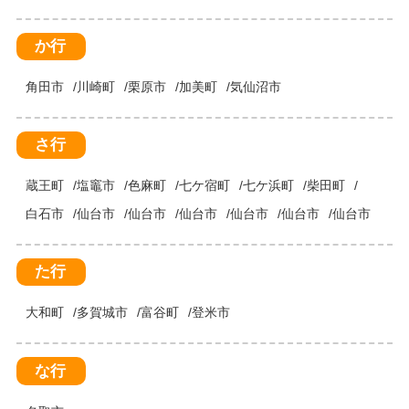
か行
角田市
川崎町
栗原市
加美町
気仙沼市
さ行
蔵王町
塩竈市
色麻町
七ケ宿町
七ケ浜町
柴田町
白石市
仙台市
仙台市
仙台市
仙台市
仙台市
仙台市
た行
大和町
多賀城市
富谷町
登米市
な行