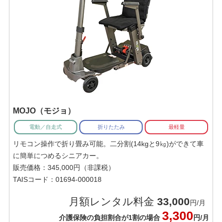
MOJO（モジョ）
電動／自走式
折りたたみ
最軽量
リモコン操作で折り畳み可能。二分割(14kgと9㎏)ができて車
に簡単につめるシニアカー。
販売価格：345,000円（非課税）
TAISコード：01694-000018
月額レンタル料金
33,000
円/月
3,300
介護保険の負担割合が1割の場合
円/月