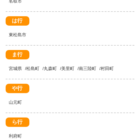
名取市
は行
東松島市
ま行
宮城県
松島町
丸森町
美里町
南三陸町
村田町
や行
山元町
ら行
利府町