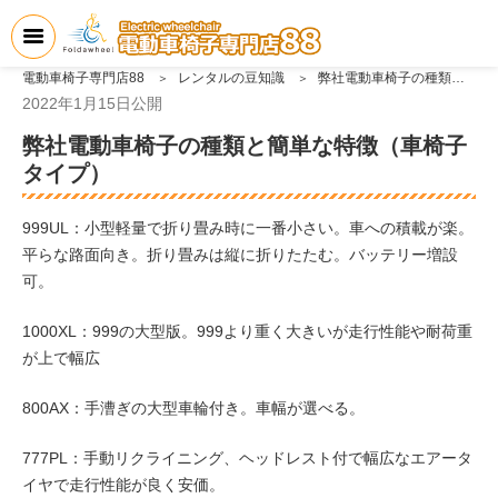
電動車椅子専門店88
レンタルの豆知識
弊社電動車椅子の種類と簡単な特徴（車椅子タイプ）
2022年1月15日
公開
弊社電動車椅子の種類と簡単な特徴（車椅子
タイプ）
999UL：小型軽量で折り畳み時に一番小さい。車への積載が楽。
平らな路面向き。折り畳みは縦に折りたたむ。バッテリー増設
可。
1000XL：999の大型版。999より重く大きいが走行性能や耐荷重
が上で幅広
800AX：手漕ぎの大型車輪付き。車幅が選べる。
777PL：手動リクライニング、ヘッドレスト付で幅広なエアータ
イヤで走行性能が良く安価。