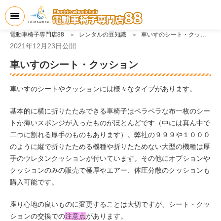
電動車椅子専門店88
レンタルの豆知識
車いすのシート・クッション
2021年12月23日
公開
車いすのシート・クッション
車いすのシートやクッションには様々なタイプがあります。
基本的に横に折りたたみできる車椅子はペラペラな布一枚のシー
トか薄いスポンジが入ったものがほとんどです（中には真ん中で
二つに割れる厚手のものもあります）。弊社の９９９や１０００
のように縦で折りたためる機種や折りたためない大型の機種は厚
手のウレタンクッションが付いています。その他にオプションや
クッションのみの販売で極厚やエアー、体圧分散のクッションも
購入可能です。
座り心地の良いものに変更することは大切ですが、シート・クッ
ションの交換での
注意点
が
あります。