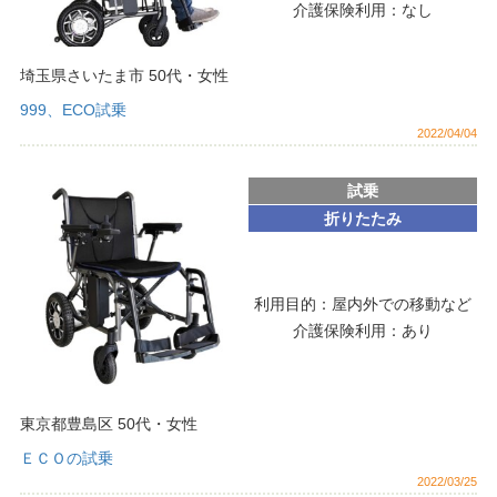
介護保険利用：
なし
埼玉県さいたま市
50代
・
女性
999、ECO試乗
2022/04/04
試乗
折りたたみ
利用目的：
屋内外での移動など
介護保険利用：
あり
東京都豊島区
50代
・
女性
ＥＣＯの試乗
2022/03/25