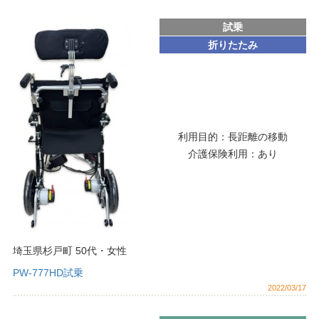
試乗
折りたたみ
利用目的：
長距離の移動
介護保険利用：
あり
埼玉県杉戸町
50代
・
女性
PW-777HD試乗
2022/03/17