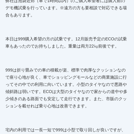
弊社は池袋近郊（車で1時間以内）のご購入希望者には購入前の
デモ機試乗を行っています。※遠方の方も要相談で対応できる場
合もあります。
本日は999購入希望の方の試乗です。12月販売予定のECOの試乗
車もあったのでお持ちしました。重量は両方22㎏前後です。
999は折り畳みでの車の積載が楽、標準で肉厚なクッションなの
で座り心地が良く、車でショッピングモールなどの商業施設に行
ってその中での利用に向いています。小型のタイヤなので悪路や
傾斜路は弱いです。ECOは大型のタイヤなので家からの道中や多
少傾きのある路面でも安定して走行できます。また、市販のクッ
ションを載せれば乗り心地は改善できます。
宅内の利用では一長一短で999は小型で取り回しが良いですが、