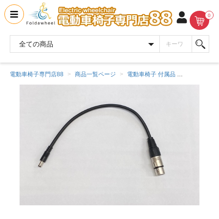
0
電動車椅子専門店88
商品一覧ページ
電動車椅子 付属品
ECO バ