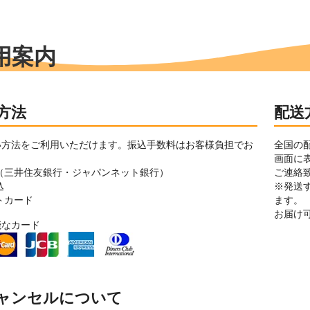
用案内
方法
配送
い方法をご利用いただけます。振込手数料はお客様負担でお
全国の
。
画面に
（三井住友銀行・ジャパンネット銀行）
ご連絡
込
※発送
トカード
ます。
お届け
能なカード
ャンセルについて