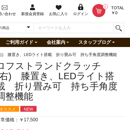
0
TOTAL
￥0
問い合わせ
新規会員登録
お気に入り
ログイン
ご利用ガイド
会社案内
スタッフブログ
)
について
約
ご利用案内
ご利用規約
よくある質問
電動車椅子買取について
無料安心保険
福祉用具貸与重要事項説書
会社概要
お問い合わせ
提携事業所募集
プライバシーポリシー
特定商取引法に基づく表記
レンタルの豆知識
ご利用者様の声
右) 膝置き、LEDライト搭載 折り畳み可 持ち手角度調整機能
ロフストランドクラッチ
(右) 膝置き、LEDライト搭
載 折り畳み可 持ち手角度
調整機能
オススメ
NEW
通常価格：
￥17,500