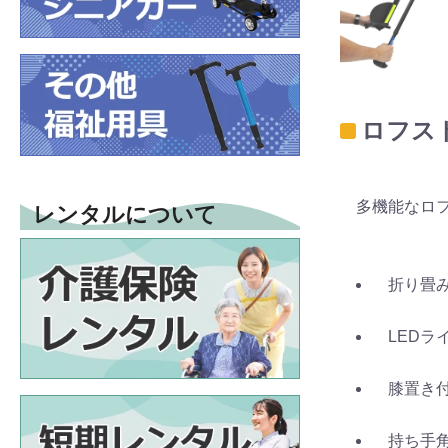
ロフス
多機能なロフ
レンタルについて
折り畳み
LEDラ
膝置き
持ち手角