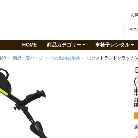
お
HOME
商品カテゴリー
車椅子レンタル
商品一覧
カーボン電動車椅子
折りたたみ電動車椅子
スタンディング電動車椅子
Made in Japan Wheelchair(日本製車椅子
中古電動車椅子
電動車椅子 付属品
電動シニアカー
介護見守り監視カメラ
その他福祉用具
短期レンタル
車椅子のレンタル
短期レンタル
車椅子レンタル規
対応エリア
88
商品一覧ページ
その他福祉用具
ロフストランドクラッチ(